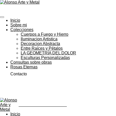
Ir
ALONSO ARTE Y METAL
al
contenido
principal
Inicio
Sobre mi
Colecciones
Cuerpos a Fuego y Hierro
Iluminacion Artistica
Decoracion Abstracta
Entre Raíces y Pétalos
LA GEOMETRÍA DEL DOLOR
Esculturas Personalizadas
Consultas sobre obras
Rosas Eternas
Contacto
ALONSO ARTE Y METAL
Inicio