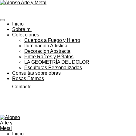
Ir
ALONSO ARTE Y METAL
al
contenido
principal
Inicio
Sobre mi
Colecciones
Cuerpos a Fuego y Hierro
Iluminacion Artistica
Decoracion Abstracta
Entre Raíces y Pétalos
LA GEOMETRÍA DEL DOLOR
Esculturas Personalizadas
Consultas sobre obras
Rosas Eternas
Contacto
ALONSO ARTE Y METAL
Inicio