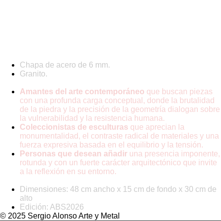
Consultar Disponibilidad y Precio
Materiales
Chapa de acero de 6 mm.
Granito.
Ideal para:
Amantes del arte contemporáneo
que buscan piezas
con una profunda carga conceptual, donde la brutalidad
de la piedra y la precisión de la geometría dialogan sobre
la vulnerabilidad y la resistencia humana.
Coleccionistas de esculturas
que aprecian la
monumentalidad, el contraste radical de materiales y una
fuerza expresiva basada en el equilibrio y la tensión.
Personas que desean añadir
una presencia imponente,
rotunda y con un fuerte carácter arquitectónico que invite
a la reflexión en su entorno.
Información adicional:
Dimensiones:
48 cm ancho x 15 cm de fondo x 30 cm de
alto
Edición: ABS2026
© 2025 Sergio Alonso Arte y Metal